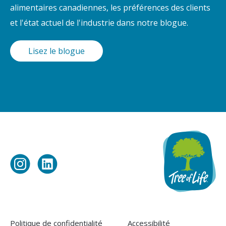
alimentaires canadiennes, les préférences des clients
et l'état actuel de l'industrie dans notre blogue.
Lisez le blogue
Visit
Visit
Tree
Tree
of
of
Life
Life
on
on
Politique de confidentialité
Accessibilité