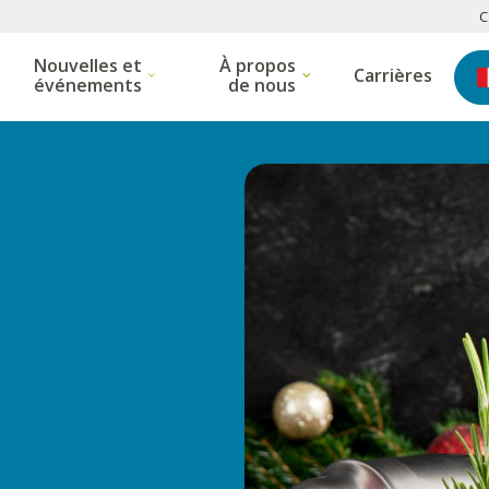
C
Nouvelles et
À propos
Carrières
 submenu
show submenu
show submenu
événements
de nous