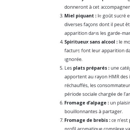
donneront à cet accompagnem
Miel piquant :
le goût sucré e
diverses façons dont il peut ê
apparition dans les garde-man
Spiritueux sans alcool :
le mo
facture font leur apparition da
ignorée.
Les
plats préparés :
une catég
apportent au rayon HMR des ing
réchauffés, les consommateurs
période sociale chargée de l’a
Fromage d’alpage :
un plaisi
bouillonnantes à partager.
Fromage de brebis :
ce n’est
profil aromatique complexe va 