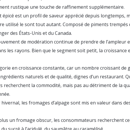
ent rustique une touche de raffinement supplémentaire.
t épicé est un profil de saveur apprécié depuis longtemps, mai
tre utilisé le sont tout autant. Composé de piments trempés 
ger des États-Unis et du Canada.
uvement de modération continue de prendre de l’ampleur et l
ns les rayons. Bien que le segment soit petit, la croissance es
orie en croissance constante, car un nombre croissant de g
rédients naturels et de qualité, dignes d’un restaurant. Qu’
 recherchent la commodité, mais pas au détriment de la qua
nnée.
r hivernal, les fromages d’alpage sont mis en valeur dans de
 plus un fromage obscur, les consommateurs recherchent ce
du sucré à l’acidulé, du saumâtre au caramélisé.