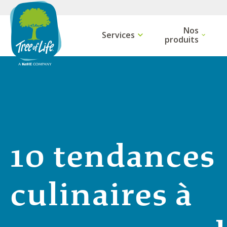
Nos
Services
show submenu
show
produits
10 tendances
culinaires à