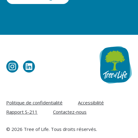
Visit
Visit
Tree
Tree
of
of
Life
Life
on
on
Politique de confidentialité
Accessibilité
Instagram
LinkedIn
Rapport S-211
Contactez-nous
© 2026 Tree of Life. Tous droits réservés.