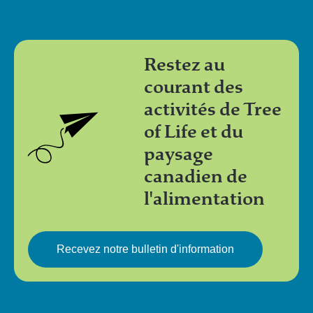
Restez au
courant des
activités de Tree
of Life et du
paysage
canadien de
l'alimentation
Recevez notre bulletin d'information