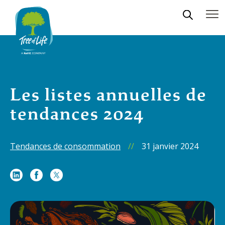
Les listes annuelles de
tendances 2024
Tendances de consommation
//
31 janvier 2024
Share
Share
Share
on
on
on
LinkedIn
Facebook
X