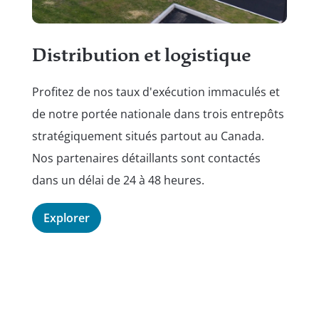
Ve
Met
Distribution et logistique
que
Profitez de nos taux d'exécution immaculés et
tou
de notre portée nationale dans trois entrepôts
co
stratégiquement situés partout au Canada.
le 
Nos partenaires détaillants sont contactés
pla
dans un délai de 24 à 48 heures.
E
Explorer